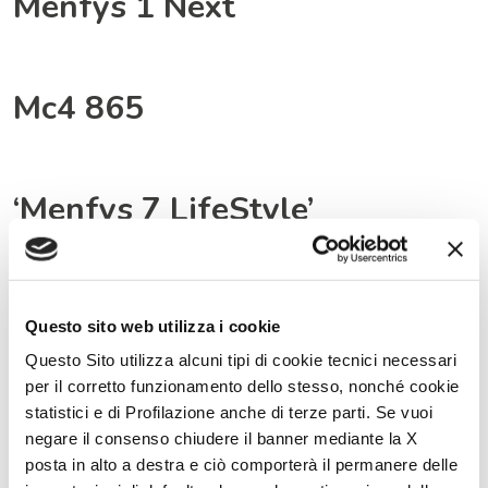
Menfys 1 Next
Mc4 865
‘Menfys 7 LifeStyle’
Menfys 7 LifeStyle
Questo sito web utilizza i cookie
Questo Sito utilizza alcuni tipi di cookie tecnici necessari
per il corretto funzionamento dello stesso, nonché cookie
MC4 Slim 339 25 EDITION
statistici e di Profilazione anche di terze parti. Se vuoi
negare il consenso chiudere il banner mediante la X
posta in alto a destra e ciò comporterà il permanere delle