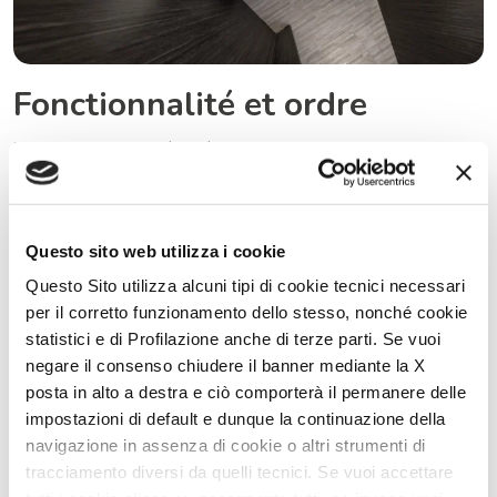
Fonctionnalité et ordre
La salle de bains est équipée d’un lanterneau 28×28 pour plus de
luminosité, d’une douche indépendante et d’un grand placard
avec miroir. Chaque détail est conçu pour optimiser l’espace
disponible, en offrant un environnement toujours ordonné et
fonctionnel.
Questo sito web utilizza i cookie
Questo Sito utilizza alcuni tipi di cookie tecnici necessari
per il corretto funzionamento dello stesso, nonché cookie
statistici e di Profilazione anche di terze parti. Se vuoi
negare il consenso chiudere il banner mediante la X
posta in alto a destra e ciò comporterà il permanere delle
impostazioni di default e dunque la continuazione della
navigazione in assenza di cookie o altri strumenti di
tracciamento diversi da quelli tecnici. Se vuoi accettare