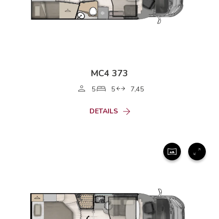
MC4 373
5
5
7,45
DETAILS