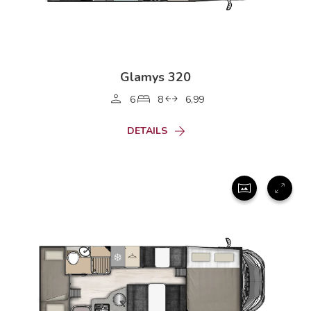
Glamys 320
6
8
6,99
DETAILS