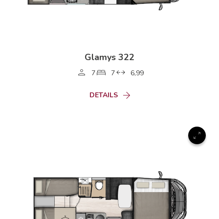
Glamys 322
7
7
6,99
DETAILS