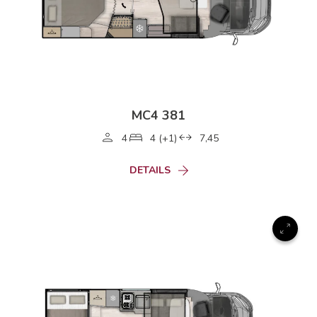
MC4 381
4
4 (+1)
7,45
DETAILS