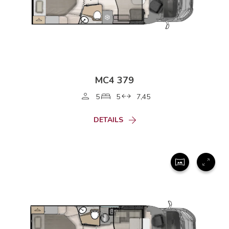
MC4 379
5
5
7,45
DETAILS