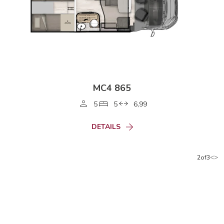
MC4 865
5
5
6,99
DETAILS
<
>
2of3