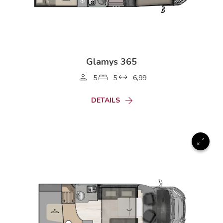
Glamys 365
5
5
6,99
DETAILS