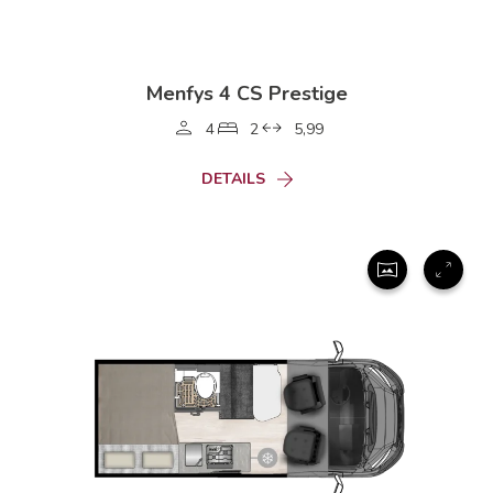
Menfys 4 CS Prestige
4
2
5,99
DETAILS