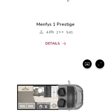
Menfys 1 Prestige
4
2
5,41
DETAILS