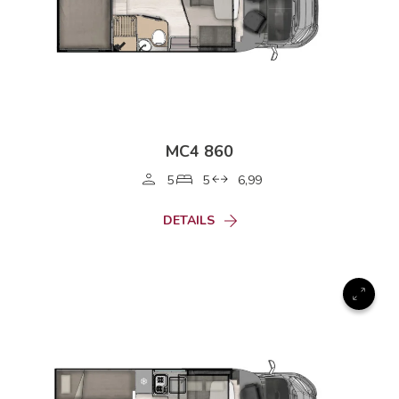
MC4 860
5
5
6,99
DETAILS