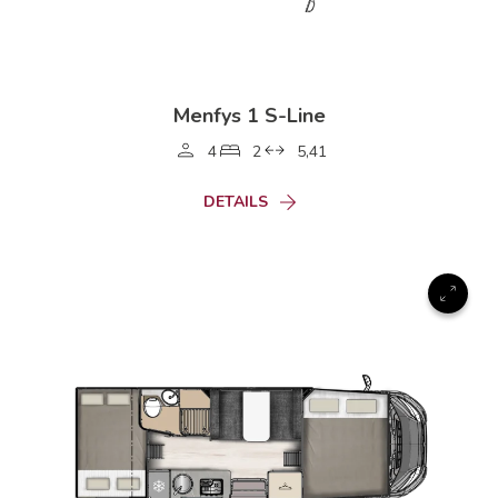
Menfys 1 S-Line
4
2
5,41
DETAILS