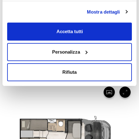
autonomamente selezionare i cookie da accettare clicca
Mostra dettagli
su acconsento selezionati. Se vuoi saperne di più clicca
qui. Cliccando sul tasto "Acconsento" permetti l'utilizzo
dei cookie.
Accetta tutti
MC4 360
Personalizza
5
5
6,99
DETAILS
Rifiuta