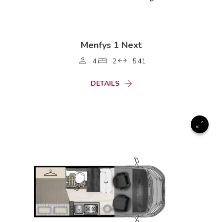
Menfys 1 Next
4
2
5,41
DETAILS