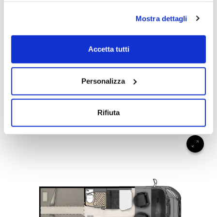
autonomamente selezionare i cookie da accettare clicca
Mostra dettagli
su acconsento selezionati. Se vuoi saperne di più clicca
qui. Cliccando sul tasto "Acconsento" permetti l'utilizzo
dei cookie.
Accetta tutti
Menfys 3 Next
Personalizza
4
2
5,99
DETAILS
Rifiuta