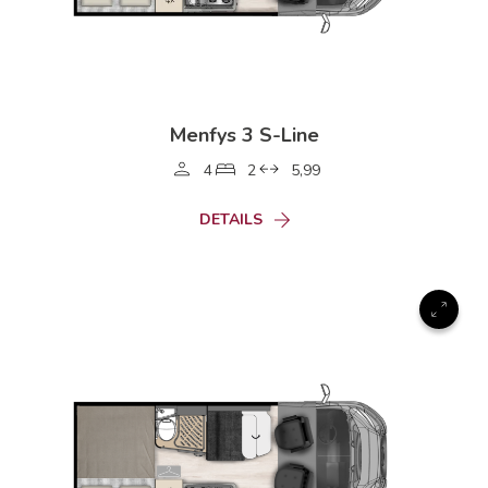
Menfys 3 S-Line
4
2
5,99
DETAILS