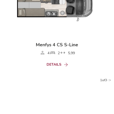
Menfys 4 CS S-Line
4
2
5,99
DETAILS
<
>
1of3