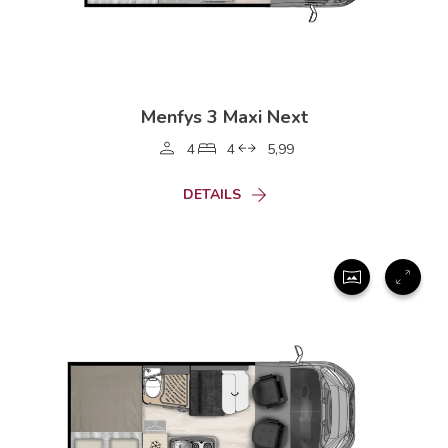
Menfys 3 Maxi Next
4
4
5,99
DETAILS