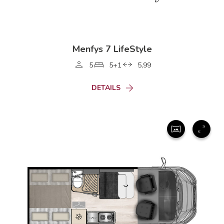
Menfys 7 LifeStyle
5
5+1
5,99
DETAILS