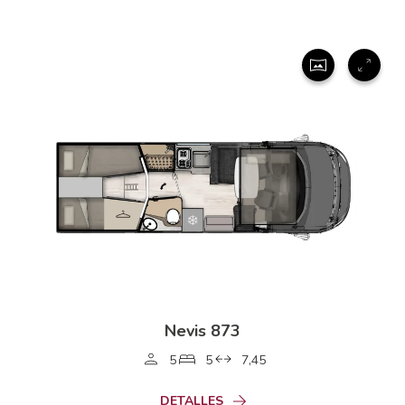
Nevis 873
5
5
7,45
DETALLES