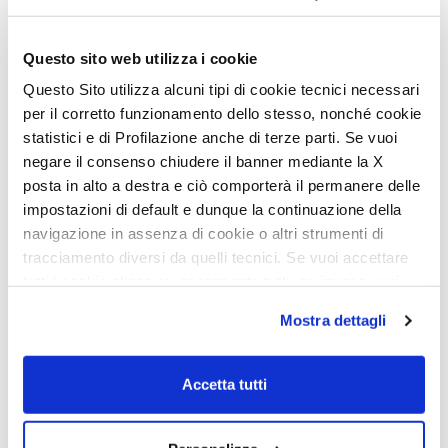
Questo sito web utilizza i cookie
Comfort Seats en dinette
Questo Sito utilizza alcuni tipi di cookie tecnici necessari
per il corretto funzionamento dello stesso, nonché cookie
asientos encontrados
statistici e di Profilazione anche di terze parti. Se vuoi
negare il consenso chiudere il banner mediante la X
En los modelos con asientos encontrados, los asientos de la zona
posta in alto a destra e ciò comporterà il permanere delle
de comedor se convierten fácilmente en Comfort Seats durante el
viaje. Gracias a un sistema práctico e intuitivo, el cojín pasa de
impostazioni di default e dunque la continuazione della
reposabrazos a soporte para la cabeza, ofreciendo un mayor
navigazione in assenza di cookie o altri strumenti di
confort y ergonomía durante el viaje. La conversión de la zona de
descanso en el modo de viaje (y viceversa) es rápida y suave,
tracciamento diversi da quelli tecnici. Se vuoi accettare
gracias al nuevo soporte giratorio.
tutti i cookie clicca su acconsento tutti, se invece vuoi
autonomamente selezionare i cookie da accettare clicca
Mostra dettagli
su acconsento selezionati. Se vuoi saperne di più clicca
qui. Cliccando sul tasto "Acconsento" permetti l'utilizzo
dei cookie.
Accetta tutti