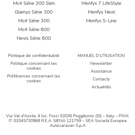
Mc4 Série 300 Slim
Menfys 7 LifeStyle
Glamys Série 300
Menfys Next
Mc4 Série 300
Menfys S-Line
Mc4 Série 800
Nevis Série 800
Politique de confidentialité
MANUEL D’UTILISATION
Politique concernant les
Newsletter
cookies
Assistance
Préférences concernant les
Contacts
cookies
Actualités
Via Val d’Aosta, 4 loc. Fosci 53036 Poggibonsi (SI) – Italy – P.IVA:
IT 03345730968 R.E.A. SIENA 121759 – SEA Società Europea
Autocaravan S.p.A