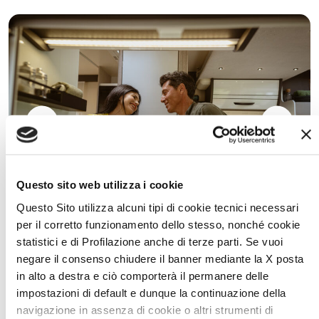
Questo sito web utilizza i cookie
Questo Sito utilizza alcuni tipi di cookie tecnici necessari
per il corretto funzionamento dello stesso, nonché cookie
Le camping-car adapté à vos
statistici e di Profilazione anche di terze parti. Se vuoi
souhaits
negare il consenso chiudere il banner mediante la X posta
in alto a destra e ciò comporterà il permanere delle
Un large éventail de solutions pour personnaliser votre McLouis
impostazioni di default e dunque la continuazione della
selon vos préférences. Dédié à ceux qui aiment le plein air, qui ne
navigazione in assenza di cookie o altri strumenti di
renoncent pas aux vacances d’hiver, qui veulent un camping-car