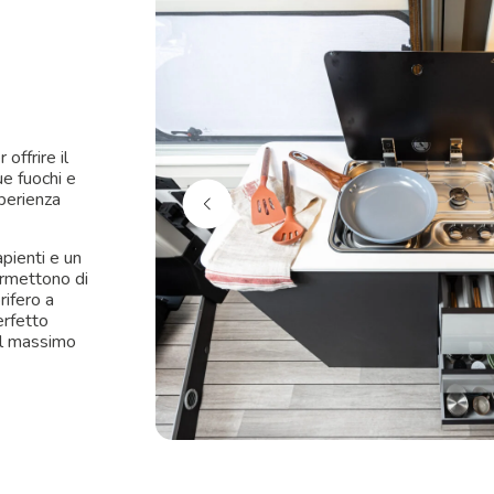
offrire il
ue fuochi e
sperienza
apienti e un
ermettono di
rifero a
erfetto
 al massimo