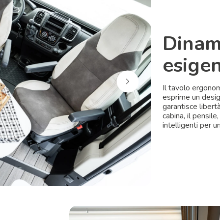
Dinami
esige
Il tavolo ergonom
esprime un design
garantisce libert
cabina, il pensile,
intelligenti per 