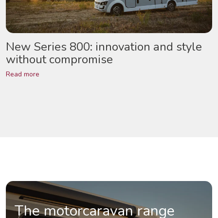
New Series 800: innovation and style
M
without compromise
t
Read more
R
The motorcaravan range