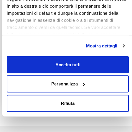
in alto a destra e ciò comporterà il permanere delle
impostazioni di default e dunque la continuazione della
navigazione in assenza di cookie o altri strumenti di
tracciamento diversi da quelli tecnici. Se vuoi accettare
tutti i cookie clicca su acconsento tutti, se invece vuoi
autonomamente selezionare i cookie da accettare clicca
Mostra dettagli
su acconsento selezionati. Se vuoi saperne di più clicca
qui. Cliccando sul tasto "Acconsento" permetti l'utilizzo dei
cookie.
Accetta tutti
Personalizza
Rifiuta