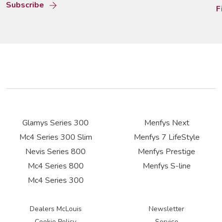
Subscribe
F
Glamys Series 300
Menfys Next
Mc4 Series 300 Slim
Menfys 7 LifeStyle
Nevis Series 800
Menfys Prestige
Mc4 Series 800
Menfys S-line
Mc4 Series 300
Dealers McLouis
Newsletter
Cookie Policy
Service