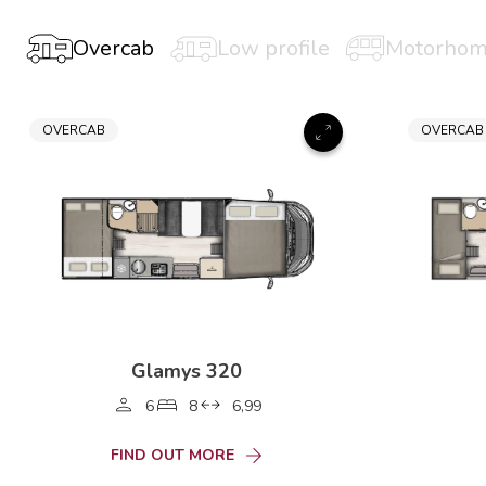
Overcab
Low profile
Motorho
OVERCAB
OVERCAB
Glamys 320
6
8
6,99
FIND OUT MORE